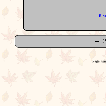
Reve
Page gén