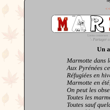
St
<
Liens connexes :
`- Partager c
Un a
Marmotte dans le
Aux Pyrénées cela
Réfugiées en hiver
Marmotte en été, 
On peut les observ
Toutes les marmott
Toutes sauf quelqu