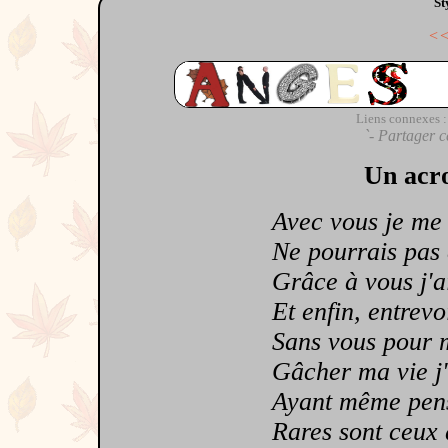
St
<
Liens connexes :
`- Partager c
Un acro
Avec vous je me se
Ne pourrais pas êt
Grâce à vous j'ai 
Et enfin, entrevoi
Sans vous pour me
Gâcher ma vie j'a
Ayant même pensé
Rares sont ceux à 