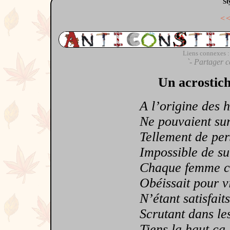
St
<
Liens connexes :
`- Partager c
Un acrostich
A l’origine des ho
Ne pouvaient survi
Tellement de perso
Impossible de suiv
Chaque femme cha
Obéissait pour vivr
N’étant satisfaits 
Scrutant dans les c
Tiens la haut ça br