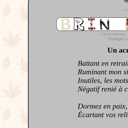
St
<
Liens connexes :
`- Partager c
Un acr
Battant en retrait
Ruminant mon sile
Inutiles, les mots 
Négatif renié à c
Dormez en paix, c
Écartant vos reliqu