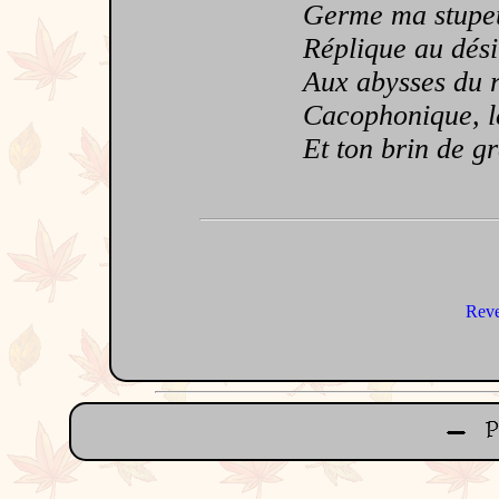
Germe ma stupeur
Réplique au désir 
Aux abysses du rè
Cacophonique, le 
Et ton brin de grâ
Reve