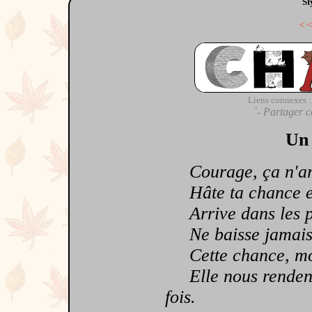
St
<
Liens connexes :
`- Partager c
Un 
Courage, ça n'arr
Hâte ta chance et 
Arrive dans les p
Ne baisse jamais
Cette chance, mot
Elle nous rendent l
fois.