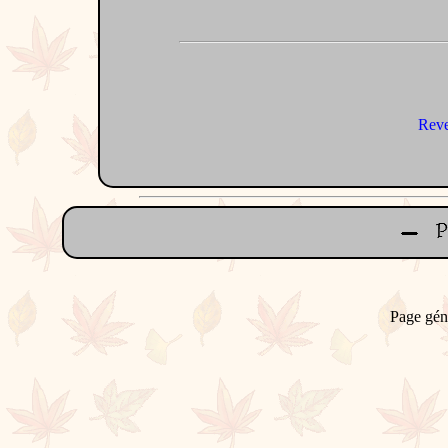
Reve
Page gén