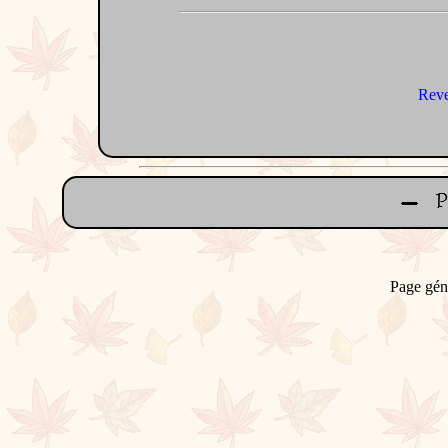
Reve
Page gén