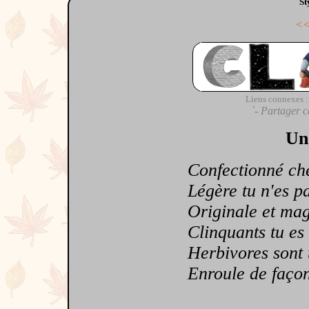
St
<
Liens connexes :
`- Partager c
Un 
Confectionné chez
Légère tu n'es p
Originale et mag
Clinquants tu es
Herbivores sont te
Enroule de façon à