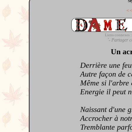
St
<
Liens connexes :
`- Partager c
Un acr
Derrière une feuil
Autre façon de ca
Même si l'arbre 
Energie il peut n
Naissant d'une gra
Accrocher à notre
Tremblante parfoi