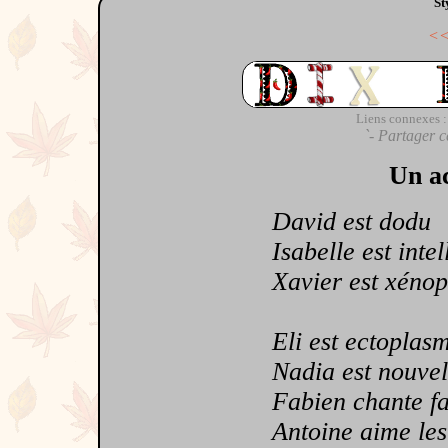
St
<
Liens connexes :
`- Partager c
Un ac
David est dodu
Isabelle est intel
Xavier est xénop
Eli est ectoplas
Nadia est nouvel
Fabien chante f
Antoine aime les 