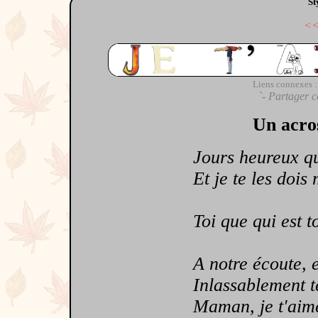
St
<
Liens connexes :
`- Partager c
Un acro
Jours heureux que 
Et je te les dois
Toi que qui est tou
A notre écoute, en
Inlassablement te 
Maman, je t'aime