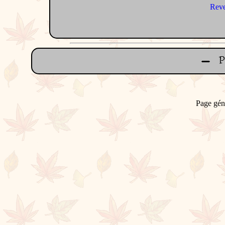
Reve
Page gén