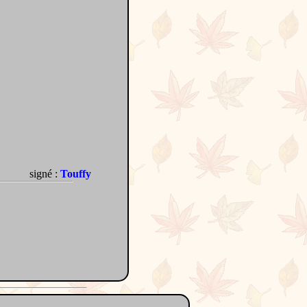
signé :
Touffy