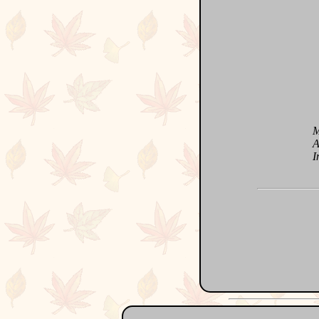
Même
Avri
Inco