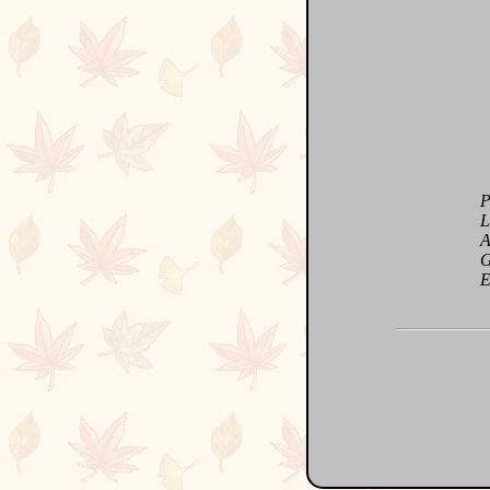
Pai
L'a
Ami
Gla
Eau