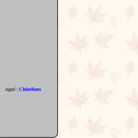
signé :
Chloé8ans