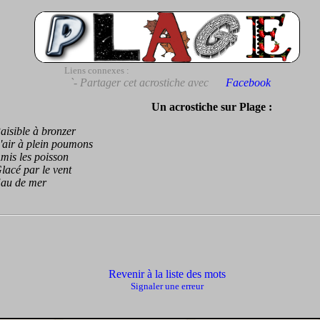
Liens connexes :
`- Partager cet acrostiche avec
Facebook
Un acrostiche sur Plage :
sible à bronzer
ir à plein poumons
s les poisson
cé par le vent
 de mer
Revenir à la liste des mots
Signaler une erreur