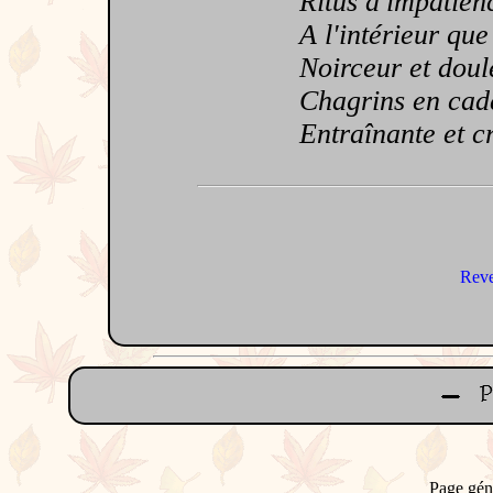
Ritus d'impatien
A l'intérieur que
Noirceur et doule
Chagrins en cad
Entraînante et cr
Reve
Page gén