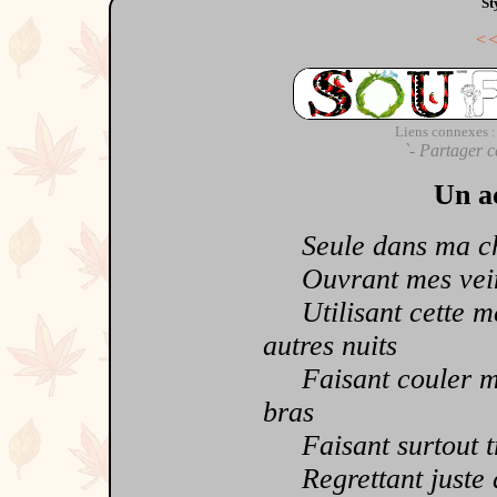
St
<
Liens connexes :
`- Partager c
Un ac
Seule dans ma cha
Ouvrant mes veines
Utilisant cette mêm
autres nuits
Faisant couler mon
bras
Faisant surtout trè
Regrettant juste d