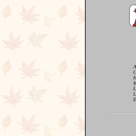
Ah, 
Cœur
Hain
Infi
L’ai
L’am
Et t