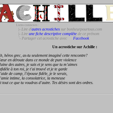
Liens connexes :
|- Lire d'
autres acrostiches
sur bonheurpourtous.com
|- Lire
une fiche descriptive complète
de ce prénom
`- Partager cet acrostiche avec
Facebook
Un acrostiche sur Achille :
héros grec, as-tu seulement imaginé cette rencontre?
 en déroute dans ce monde de pure violence
e des autres, je sais et je sens que tu m’aimes
dèle à ton roi, je t’ai trouvé et je te garde
de de camp, l’épouse fidèle, je le serais,
ie intime, la consolatrice, la meneuse
out ce que tu voudras d’autre. Tes désirs sont des ordres.