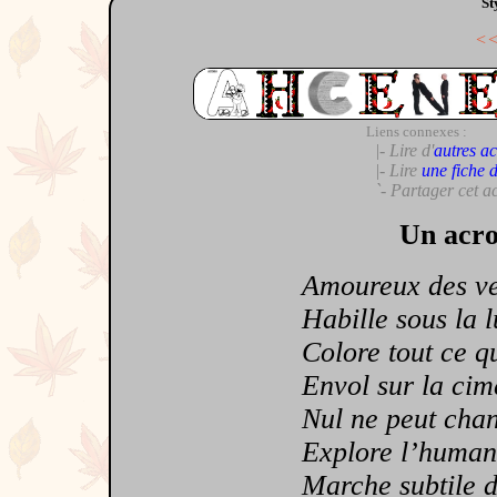
St
<
Liens connexes :
|- Lire d'
autres ac
|- Lire
une fiche 
`- Partager cet a
Un acro
Amoureux des vers
Habille sous la l
Colore tout ce qu
Envol sur la cime
Nul ne peut chang
Explore l’humanit
Marche subtile de