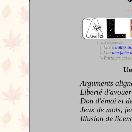
St
<
Liens connexes :
|- Lire d'
autres ac
|- Lire
une fiche 
`- Partager cet a
Un
Arguments alignés 
Liberté d'avouer 
Don d'émoi et de 
Jeux de mots, jeu
Illusion de licence