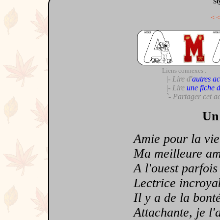
St
<
Liens connexes :
|- Lire d'
autres ac
|- Lire
une fiche 
`- Partager cet a
Un 
Amie pour la vie
Ma meilleure am
A l'ouest parfois
Lectrice incroya
Il y a de la bonté
Attachante, je l'a