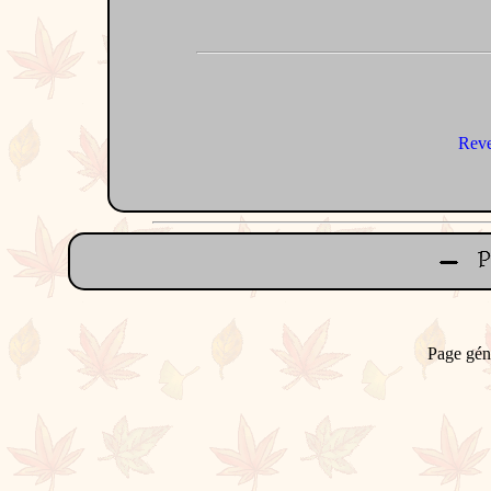
Reve
Page gén