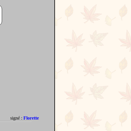
signé :
Florette