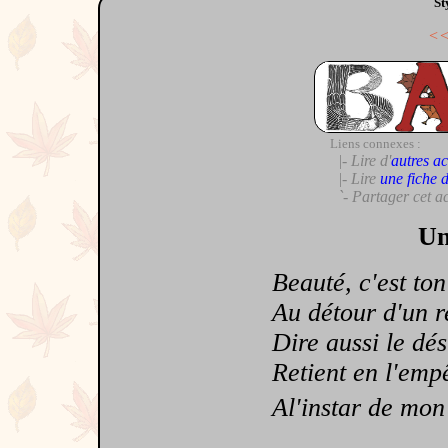
St
<
Liens connexes :
|- Lire d'
autres ac
|- Lire
une fiche 
`- Partager cet a
Un
Beauté, c'est ton m
Au détour d'un reg
Dire aussi le désir
Retient en l'empê
Al'instar de mon c