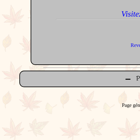
Visite
Reve
Page gén