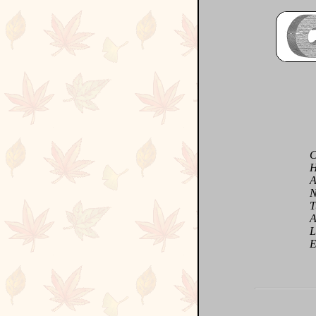
Cha
Ha
Aus
Nat
Tu e
Arti
L'a
Epe