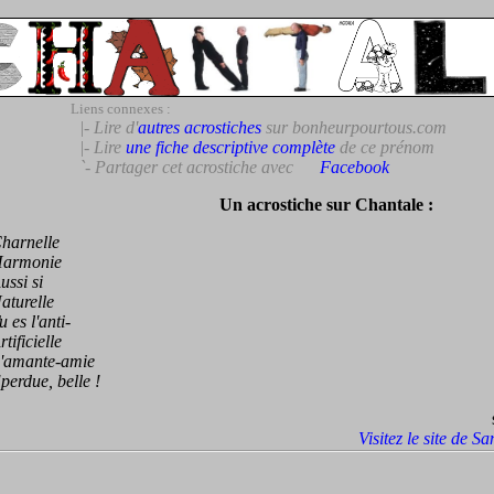
Liens connexes :
|- Lire d'
autres acrostiches
sur bonheurpourtous.com
|- Lire
une fiche descriptive complète
de ce prénom
`- Partager cet acrostiche avec
Facebook
Un acrostiche sur Chantale :
rnelle
rmonie
si si
urelle
s l'anti-
ficielle
mante-amie
rdue, belle !
Visitez le site de S