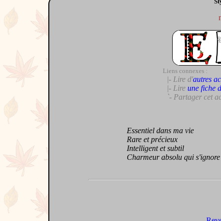
St
Liens connexes :
|- Lire d'
autres ac
|- Lire
une fiche 
`- Partager cet a
Essentiel dans ma vie
Rare et précieux
Intelligent et subtil
Charmeur absolu qui s'ignore 
Reve