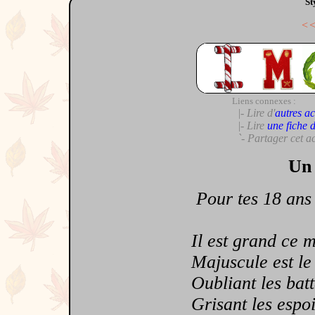
St
<
Liens connexes :
|- Lire d'
autres ac
|- Lire
une fiche 
`- Partager cet a
Un 
Pour tes 18 ans
Il est grand ce mo
Majuscule est le c
Oubliant les batte
Grisant les espoir