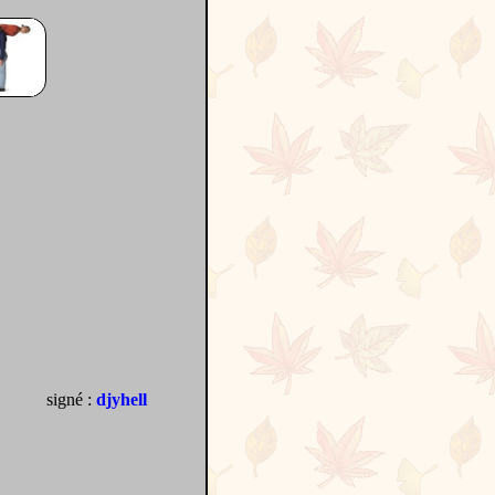
signé :
djyhell