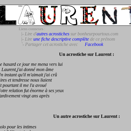
Liens connexes :
|- Lire d'
autres acrostiches
sur bonheurpourtous.com
|- Lire
une fiche descriptive complète
de ce prénom
`- Partager cet acrostiche avec
Facebook
Un acrostiche sur Laurent :
asard ce jour me mena vers lui
aurent,j'ai donné mon âme
nstant qu'il m'aimait j'ai crû
s et tendresse nous liaient
ourtant il me l'a avoué
e relation fut énorme à ses yeux
divement vingt ans après
Un autre acrostiche sur Laurent :
o pour les intimes