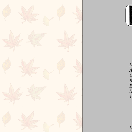
Le h
A L
Un i
Rire
Et p
Notr
Tar
Lol