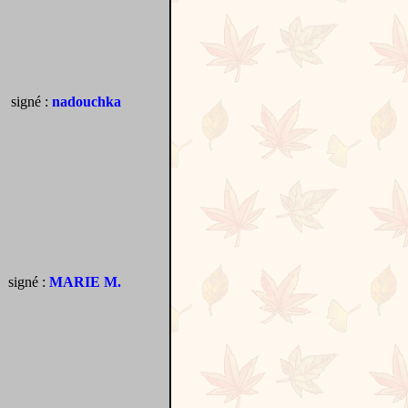
signé :
nadouchka
signé :
MARIE M.