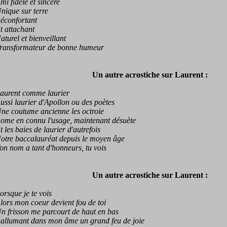
fidèle et sincère
que sur terre
onfortant
attachant
rel et bienveillant
nsformateur de bonne humeur
Un autre acrostiche sur Laurent :
rent comme laurier
i laurier d'Apollon ou des poètes
 coutume ancienne les octroie
 en connu l'usage, maintenant désuète
es baies de laurier d'autrefois
e baccalauréat depuis le moyen âge
nom a tant d'honneurs, tu vois
Un autre acrostiche sur Laurent :
sque je te vois
s mon coeur devient fou de toi
risson me parcourt de haut en bas
lumant dans mon âme un grand feu de joie