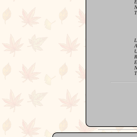
Et j
Nul 
Trés
L'Am
Avec
Un s
Rêve
En t
Nou
Tran