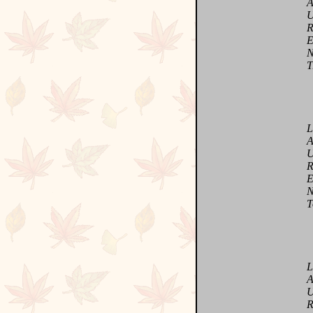
Ami 
Uni
Réc
Et 
Natu
Tra
Lau
Auss
Une
Rome
Et l
Notr
Ton 
Lor
Alor
Un f
Ral