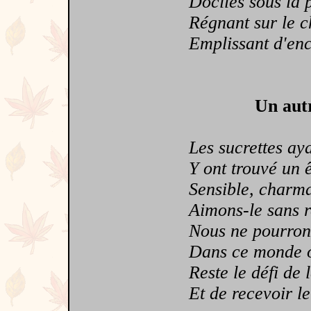
Dociles sous la pl
Régnant sur le ch
Emplissant d'encre
Un autr
Les sucrettes ayan
Y ont trouvé un êt
Sensible, charman
Aimons-le sans ret
Nous ne pourrons p
Dans ce monde où 
Reste le défi de l
Et de recevoir le 