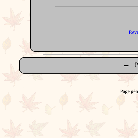
Reve
Page gén