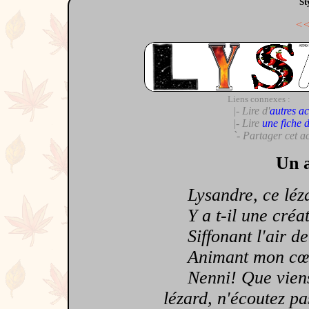
St
<
Liens connexes :
|- Lire d'
autres ac
|- Lire
une fiche 
`- Partager cet a
Un a
Lysandre, ce léza
Y a t-il une créatu
Siffonant l'air de 
Animant mon cœur 
Nenni! Que viens-je
lézard, n'écoutez pa