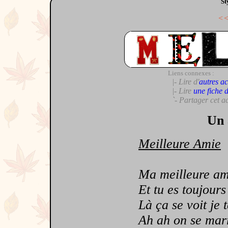
St
<
Liens connexes :
|- Lire d'
autres ac
|- Lire
une fiche 
`- Partager cet a
Un 
Meilleure Amie
Ma meilleure amie 
Et tu es toujours 
Là ça se voit je t
Ah ah on se marre 