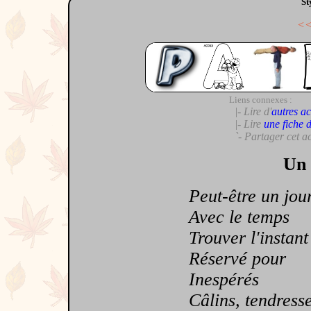
St
<
Liens connexes :
|- Lire d'
autres ac
|- Lire
une fiche 
`- Partager cet a
Un 
Peut-être un jou
Avec le temps
Trouver l'instant
Réservé pour
Inespérés
Câlins, tendress