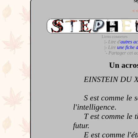
St
<
Liens connexes :
|- Lire d'
autres ac
|- Lire
une fiche 
`- Partager cet a
Un acro
EINSTEIN DU XX
S est comme le sole
l'intelligence.
T est comme le thé
futur.
E est comme l'étud