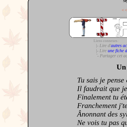
St
<
Liens connexes :
|- Lire d'
autres ac
|- Lire
une fiche 
`- Partager cet a
Un 
Tu sais je pense e
Il faudrait que je t
Finalement tu étais
Franchement j'te l
Ânonnant des syll
Ne vois tu pas que 