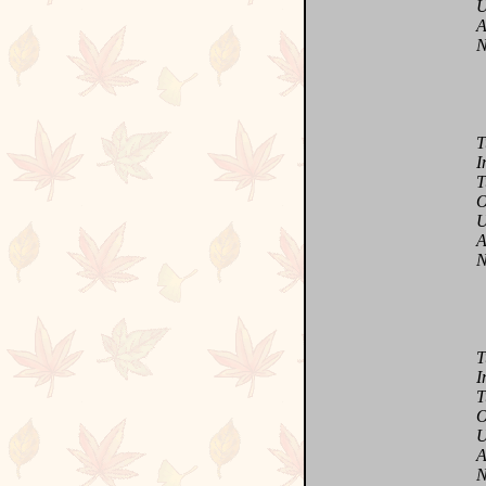
Un 
Amou
Ne v
Tu 
Ima
Tu n
On e
Un c
Amou
N'o
Tu c
Imag
Tu 
On e
Un 
Ave
Non,