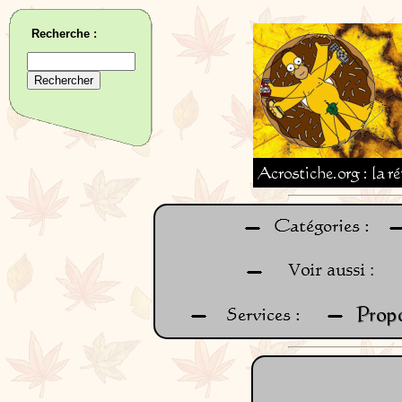
Recherche :