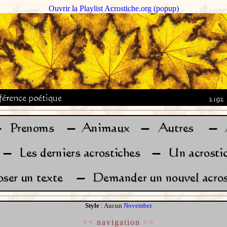
Ouvrir la Playlist Acrostiche.org (popup)
Style
: Aucun
November
<<
navigation
>>