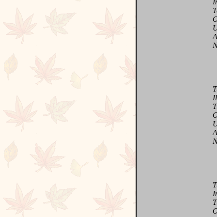
Ima
Te r
Ou 
Une 
Ave
Ne 
Tu 
Illu
Tu 
Où i
Util
A q
Nul 
Tu e
Ima
Tu 
Ou t