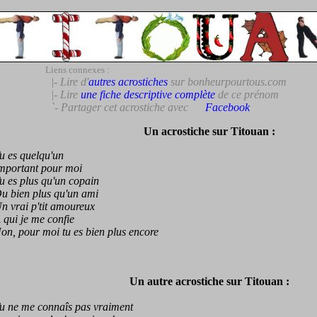
Liens connexes :
|- Lire d'
autres acrostiches
sur bonheurpourtous.com
|- Lire
une fiche descriptive complète
de ce prénom
`- Partager cet acrostiche avec
Facebook
Un acrostiche sur Titouan :
es quelqu'un
ortant pour moi
es plus qu'un copain
bien plus qu'un ami
vrai p'tit amoureux
ui je me confie
 pour moi tu es bien plus encore
Un autre acrostiche sur Titouan :
ne me connaîs pas vraiment