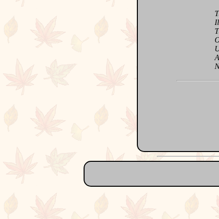
Tu 
Illu
Tu e
Oub
Un 
A e
Ne p