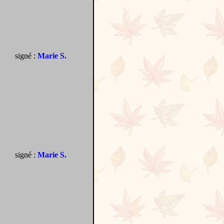
signé :
Marie S.
signé :
Marie S.