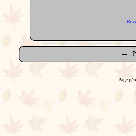
Reve
Page gén