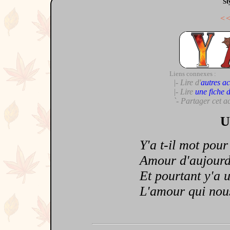
St
<
Liens connexes :
|- Lire d'
autres ac
|- Lire
une fiche 
`- Partager cet a
U
Y'a t-il mot pour d
Amour d'aujourd'h
Et pourtant y'a un
L'amour qui nous 