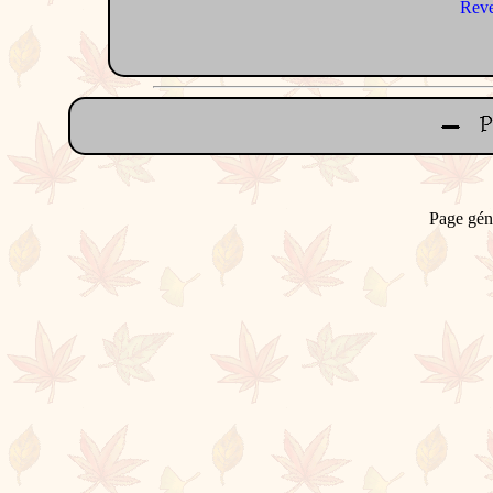
Reve
Page gén