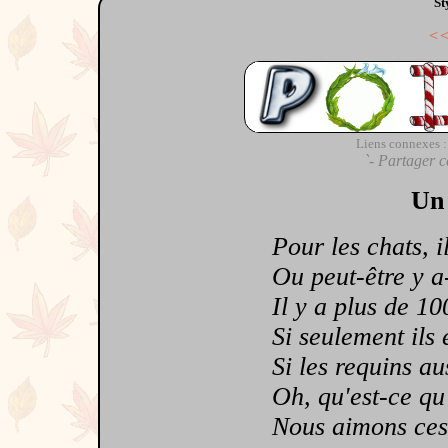
St
<
Liens connexes :
`- Partager c
Un 
Pour les chats, ils
Ou peut-être y a-t-
Il y a plus de 100
Si seulement ils éta
Si les requins aussi
Oh, qu'est-ce qu'il
Nous aimons ces bê