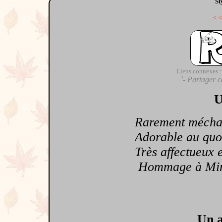
St
<
Liens connexes :
`- Partager c
U
Rarement mécha
Adorable au quot
Très affectueux et
Hommage à Mirage
Un a