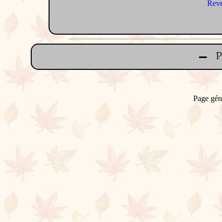
Reve
Page gén