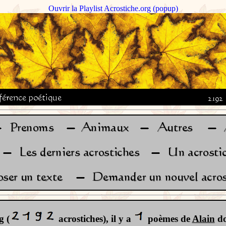
Ouvrir la Playlist Acrostiche.org (popup)
g (
acrostiches), il y a
poèmes de
Alain
don