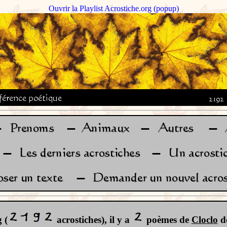
Ouvrir la Playlist Acrostiche.org (popup)
 (
acrostiches), il y a
poèmes de
Cloclo
do