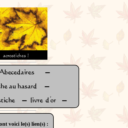
nt voici le(s) lien(s) :