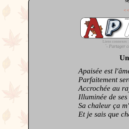
St
<
Liens connexes :
`- Partager c
Un
Apaisée est l'âme 
Parfaitement serei
Accrochée au rayo
Illuminée de ses ba
Sa chaleur ça m'éch
Et je sais que cha