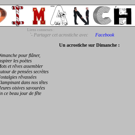
Liens connexes :
`- Partager cet acrostiche avec
Facebook
Un acrostiche sur Dimanche :
anche pour flâner,
irer les poètes
s et rêves assembler
our de pensées secrètes
talgies rêvassées
mpinant dans nos têtes
res oisives savourées
e beau jour de fête