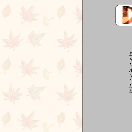
Dim
Insp
Mot
Aut
Nos
Cla
Heu
En c