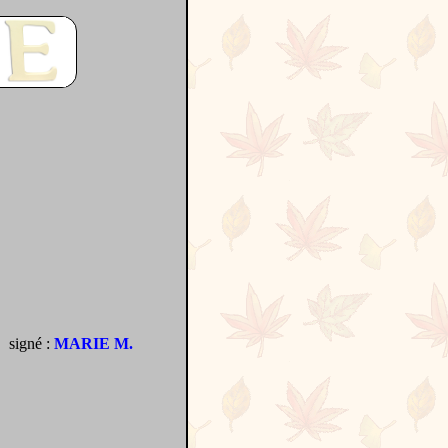
signé :
MARIE M.