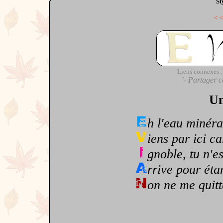
St
<
Liens connexes :
`- Partager c
Un
h l'eau minéra
iens par ici car
gnoble, tu n'e
rrive pour éta
on ne me quitt