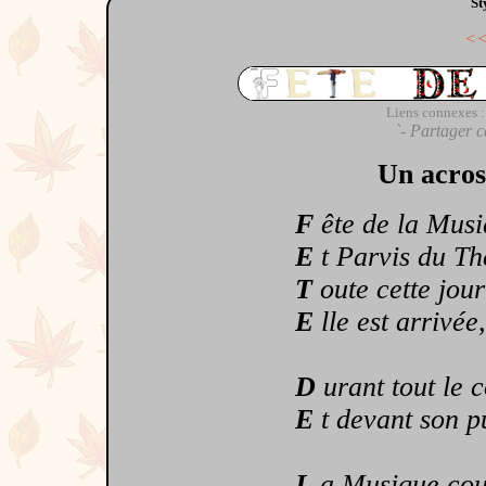
St
<
Liens connexes :
`- Partager c
Un acros
F
ête de la Musi
E
t Parvis du Th
T
oute cette jou
E
lle est arrivée,
D
urant tout le 
E
t devant son pu
L
a Musique coula