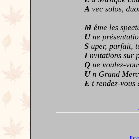
A
vec solos, duos
M
ême les specta
U
ne présentatio
S
uper, parfait, t
I
nvitations sur p
Q
ue voulez-vous
U
n Grand Merci
E
t rendez-vous 
Reve