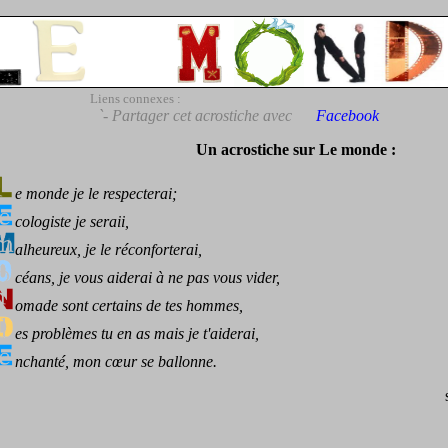
Liens connexes :
`- Partager cet acrostiche avec
Facebook
Un acrostiche sur Le monde :
e monde je le respecterai;
cologiste je seraii,
alheureux, je le réconforterai,
céans, je vous aiderai à ne pas vous vider,
omade sont certains de tes hommes,
es problèmes tu en as mais je t'aiderai,
nchanté, mon cœur se ballonne.