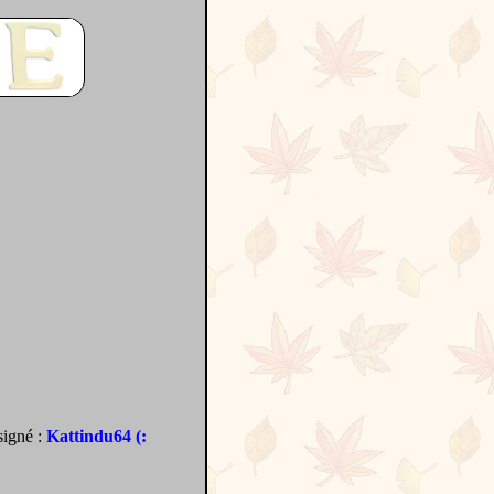
signé :
Kattindu64 (: