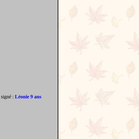
signé :
Léonie 9 ans