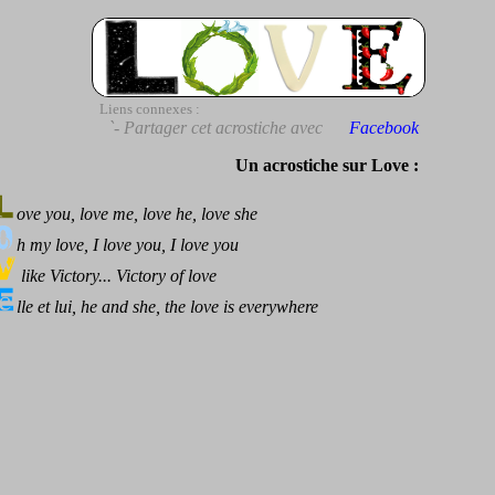
Liens connexes :
`- Partager cet acrostiche avec
Facebook
Un acrostiche sur Love :
ove you, love me, love he, love she
h my love, I love you, I love you
like Victory... Victory of love
lle et lui, he and she, the love is everywhere