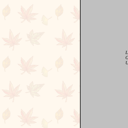
Lui!
Oh !
Ultr