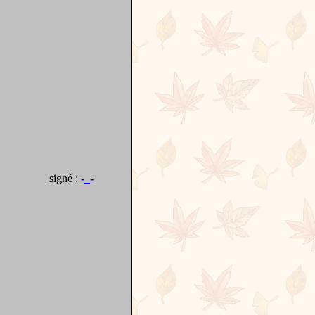
signé :
-_-