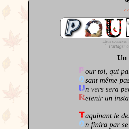
St
<
Liens connexes :
`- Partager c
Un 
our toi, qui p
sant même pas 
n vers sera pe
etenir un insta
aquinant le de
n finira par se