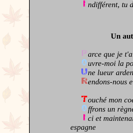
ndifférent, tu
Un aut
arce que je t'
uvre-moi la po
ne lueur arden
endons-nous e
ouché mon coe
ffrons un règn
ci et maintena
espagne