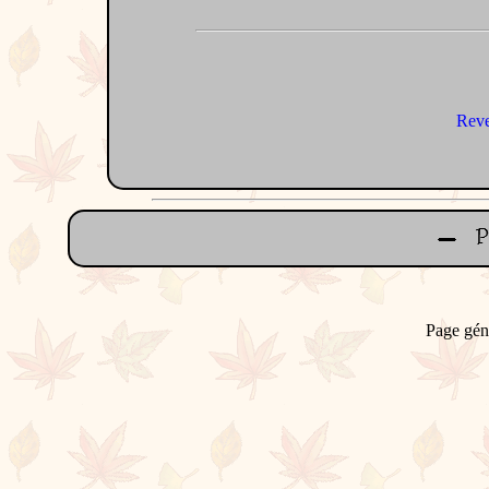
Reve
Page gén