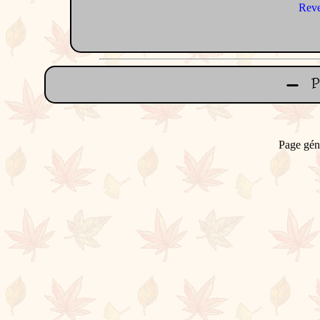
Reve
Page gén