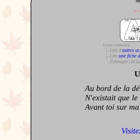
St
<
Liens connexes :
|- Lire d'
autres ac
|- Lire
une fiche 
`- Partager cet a
U
Au bord de la dé
N'existait que le 
Avant toi sur ma 
Visite