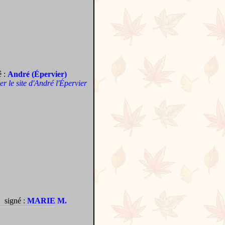
é :
André (Épervier)
ter le site d'André l'Épervier
signé :
MARIE M.