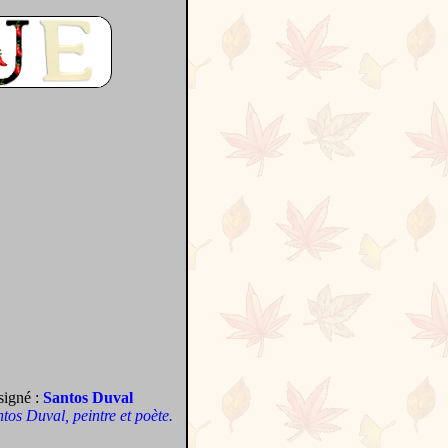
signé :
Santos Duval
antos Duval, peintre et poète.