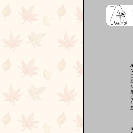
Avec
N'en
Géné
Et s
Le t
Il f
Quan
Un d
Exqu
Ang