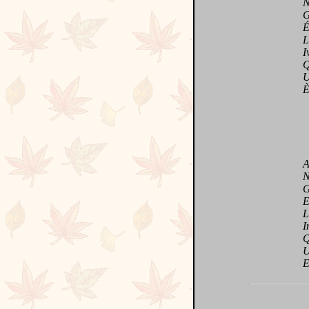
Naïv
Gra
Évas
Lass
Ivre
Que
Un t
Ève,
A c
Noyé
Gra
Et 
Livr
Ima
Qui 
Un 
Et 