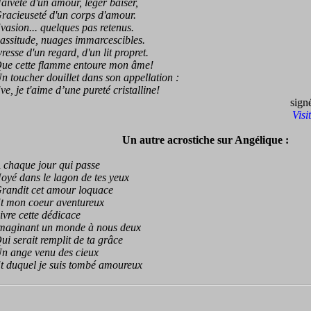
eté d'un amour, léger baiser,
cieuseté d'un corps d'amour.
ion... quelques pas retenus.
itude, nuages immarcescibles.
sse d'un regard, d'un lit propret.
 cette flamme entoure mon âme!
oucher douillet dans son appellation :
 je t'aime d’une pureté cristalline!
sign
Visi
Un autre acrostiche sur Angélique :
haque jour qui passe
 dans le lagon de tes yeux
ndit cet amour loquace
mon coeur aventureux
e cette dédicace
ginant un monde à nous deux
serait remplit de ta grâce
ange venu des cieux
duquel je suis tombé amoureux