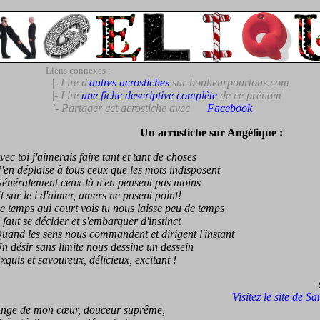
Liens connexes :
|- Lire d'
autres acrostiches
sur bonheurpourtous.com
|- Lire
une fiche descriptive complète
de ce prénom
`- Partager cet acrostiche avec
Facebook
Un acrostiche sur Angélique :
 toi j'aimerais faire tant et tant de choses
 déplaise à tous ceux que les mots indisposent
ralement ceux-là n'en pensent pas moins
ur le i d'aimer, amers ne posent point!
emps qui court vois tu nous laisse peu de temps
aut se décider et s'embarquer d'instinct
d les sens nous commandent et dirigent l'instant
ésir sans limite nous dessine un dessein
is et savoureux, délicieux, excitant !
Visitez le site de S
e de mon cœur, douceur suprême,