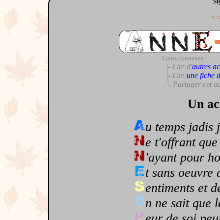
St
<
Liens connexes :
|- Lire d'
autres ac
|- Lire
une fiche 
`- Partager cet a
Un ac
u temps jadis 
e t'offrant qu
'ayant pour h
t sans oeuvre
entiments et d
n ne sait que 
eur de soi peu