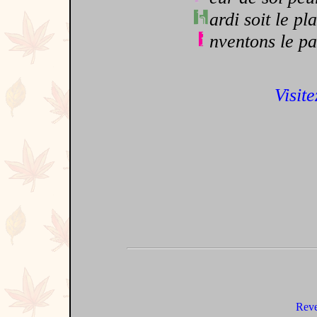
ardi soit le pl
nventons le p
Visite
Reve