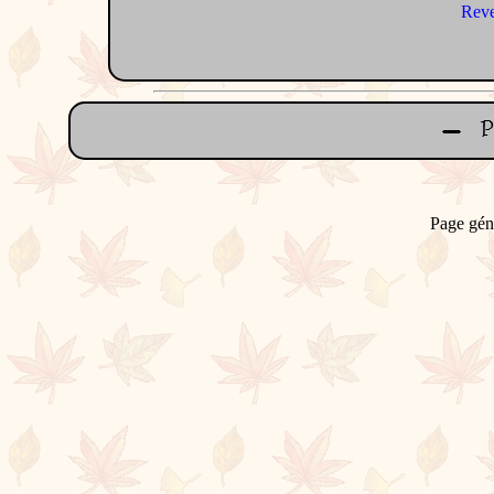
Reve
Page gén