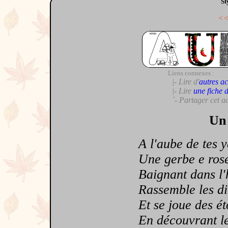
St
<
Liens connexes :
|- Lire d'
autres ac
|- Lire
une fiche 
`- Partager cet a
Un 
A l'aube de tes ye
Une gerbe e rose 
Baignant dans l'h
Rassemble les diam
Et se joue des étoi
En découvrant le 