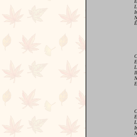
Et e
Loin
Indi
N'en
Être
Com
Es-
L'am
Il n
Nou
Et a
Che
Et s
La 
Inte
Non