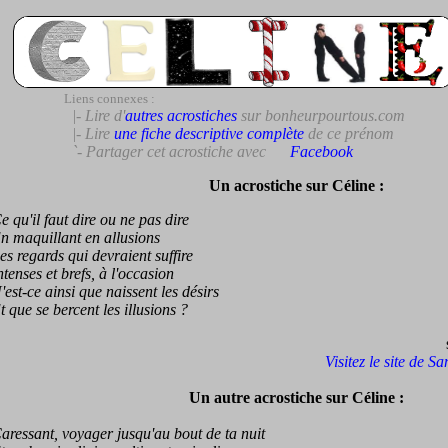
Liens connexes :
|- Lire d'
autres acrostiches
sur bonheurpourtous.com
|- Lire
une fiche descriptive complète
de ce prénom
`- Partager cet acrostiche avec
Facebook
Un acrostiche sur Céline :
u'il faut dire ou ne pas dire
maquillant en allusions
regards qui devraient suffire
nses et brefs, à l'occasion
t-ce ainsi que naissent les désirs
ue se bercent les illusions ?
Visitez le site de S
Un autre acrostiche sur Céline :
ssant, voyager jusqu'au bout de ta nuit