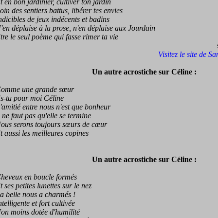
n bon jardinier, cultiver ton jardin
 des sentiers battus, libérer tes envies
cibles de jeux indécents et badins
 déplaise à la prose, n'en déplaise aux Jourdain
 le seul poème qui fasse rimer ta vie
Visitez le site de S
Un autre acrostiche sur Céline :
me une grande sœur
tu pour moi Céline
itié entre nous n'est que bonheur
e faut pas qu'elle se termine
s serons toujours sœurs de cœur
ussi les meilleures copines
Un autre acrostiche sur Céline :
veux en boucle formés
es petites lunettes sur le nez
belle nous a charmés !
lligente et fort cultivée
 moins dotée d'humilité