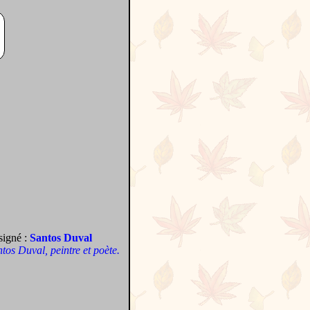
signé :
Santos Duval
antos Duval, peintre et poète.