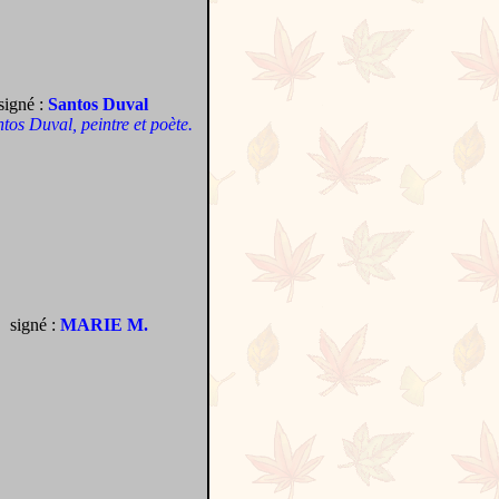
signé :
Santos Duval
antos Duval, peintre et poète.
signé :
MARIE M.