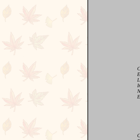
Ce q
En 
Les 
Inte
N'es
Et q
Care