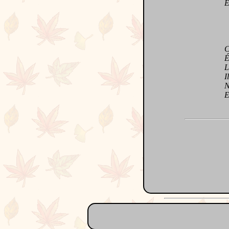
Elle
Céli
Écla
Luit
Illu
Nour
En l