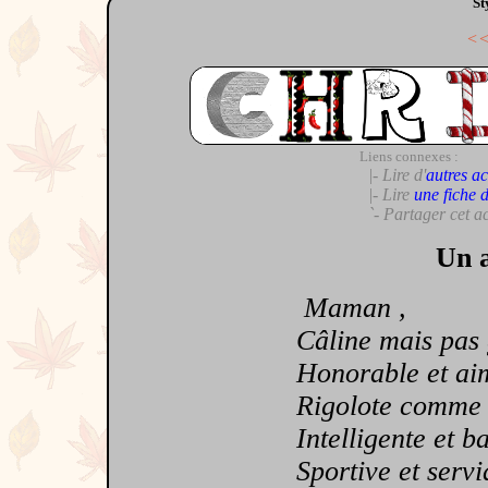
St
<
Liens connexes :
|- Lire d'
autres ac
|- Lire
une fiche 
`- Partager cet a
Un a
Maman ,
Câline mais pas 
Honorable et ai
Rigolote comme te
Intelligente et ba
Sportive et servi