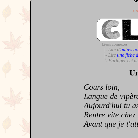
St
<
Liens connexes :
|- Lire d'
autres ac
|- Lire
une fiche 
`- Partager cet a
Un
Cours loin,
Langue de vipère
Aujourd'hui tu as 
Rentre vite chez 
Avant que je t'at