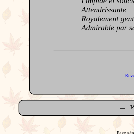
Limpide et souci
Attendrissante
Royalement genti
Admirable par sa
Reve
Page gén