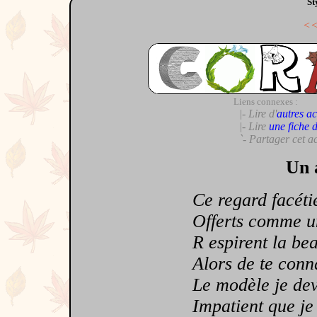
St
<
Liens connexes :
|- Lire d'
autres ac
|- Lire
une fiche 
`- Partager cet a
Un 
Ce regard facétieu
Offerts comme un 
R espirent la beau
Alors de te connaît
Le modèle je devin
Impatient que je s