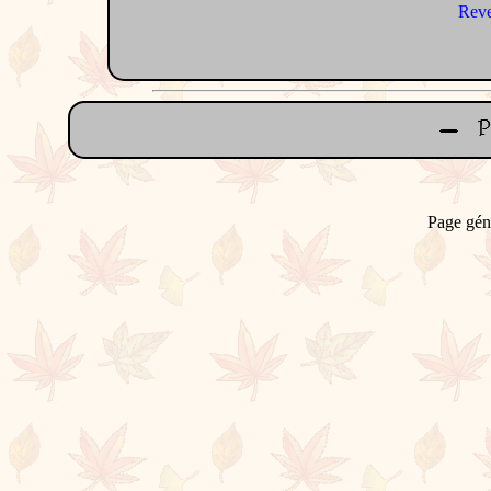
Reve
Page gén