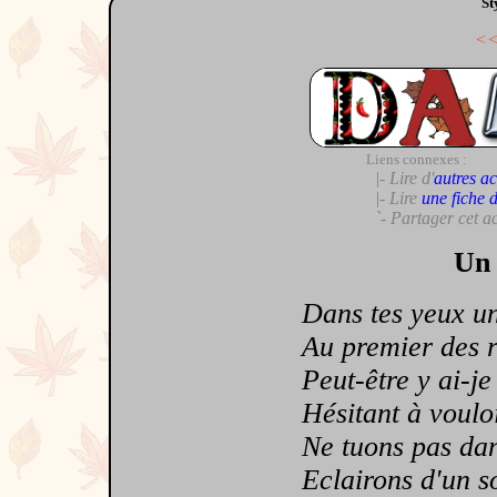
St
<
Liens connexes :
|- Lire d'
autres ac
|- Lire
une fiche 
`- Partager cet a
Un 
Dans tes yeux un i
Au premier des re
Peut-être y ai-je 
Hésitant à vouloir
Ne tuons pas dans 
Eclairons d'un sou