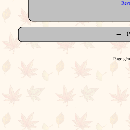
Reve
Page gén